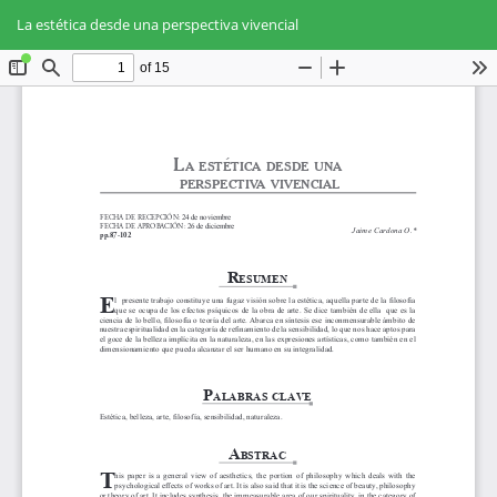
Volver
Des
De
a
La estética desde una perspectiva vivencial
PD
los
detalles
del
artículo