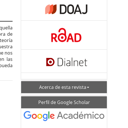
quella
bra de
 teoría
uestra
ue nos
en las
 pueda
acerca
Acerca de esta revista
schoolar_profile
Perfil de Google Scholar