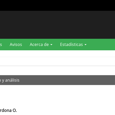
s
Avisos
Acerca de
Estadísticas
 y análisis
rdona O.