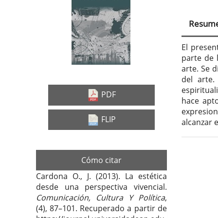
Barra
Con
lateral
prin
Resum
del
del
artículo
artí
El presen
parte de 
arte. Se d
del arte
espiritual
PDF
hace apto
expresion
FLIP
alcanzar 
Deta
Cómo citar
del
Cardona O., J. (2013). La estética
desde una perspectiva vivencial.
artí
Comunicación, Cultura Y Política
,
(4), 87–101. Recuperado a partir de