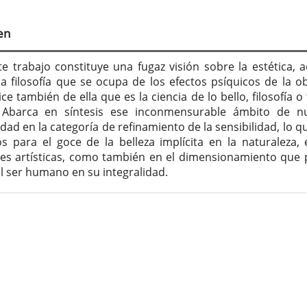
tenido
cipal
en
culo
te trabajo constituye una fugaz visión sobre la estética, a
la filosofía que se ocupa de los efectos psíquicos de la o
ice también de ella que es la ciencia de lo bello, filosofía o
. Abarca en síntesis ese inconmensurable ámbito de n
idad en la categoría de refinamiento de la sensibilidad, lo q
s para el goce de la belleza implícita en la naturaleza, 
es artísticas, como también en el dimensionamiento que
el ser humano en su integralidad.
lles
culo