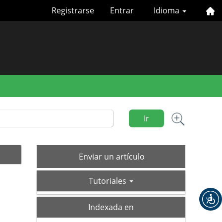
Registrarse
Entrar
Idioma
Ir
Enviar
Enviar un artículo
un
tutoriales
artículo
Tutoriales
index
Indexada en