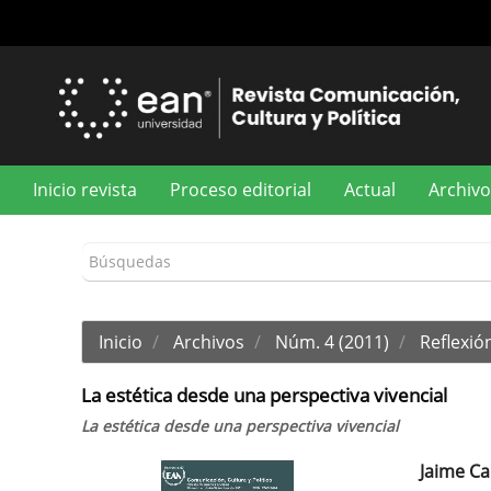
Navegación
principal
Contenido
principal
Barra
lateral
Inicio revista
Proceso editorial
Actual
Archivo
Inicio
Archivos
Núm. 4 (2011)
Reflexión
La estética desde una perspectiva vivencial
La estética desde una perspectiva vivencial
Jaime Ca