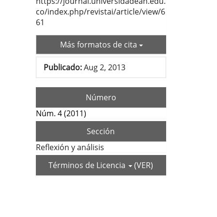
https://journal.universidadean.edu.
co/index.php/revistai/article/view/6
61
Más formatos de cita
Publicado:
Aug 2, 2013
Número
Núm. 4 (2011)
Sección
Reflexión y análisis
Términos de Licencia
(VER)