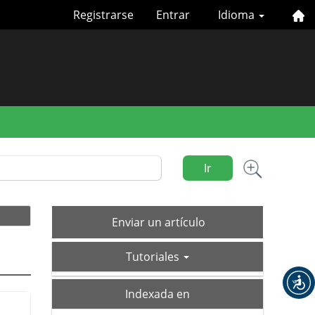
Registrarse
Entrar
Idioma
Ir
Enviar
Enviar un artículo
un
tutoriales
artículo
Tutoriales
index
Indexada en