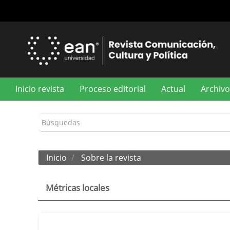
Navegación
principal
Contenido
principal
Barra
lateral
Inicio revista
Proceso editorial
Actual
Archivo
Inicio
Sobre la revista
Métricas locales