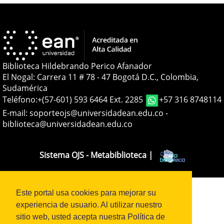
Biblioteca Hildebrando Perico Afanador
El Nogal: Carrera 11 # 78 - 47 Bogotá D.C., Colombia,
Sudamérica
Teléfono:
+(57-601) 593 6464 Ext. 2285
+57 316 8748114
E-mail:
soporteojs@universidadean.edu.co
-
biblioteca@universidadean.edu.co
Sistema OJS - Metabiblioteca |
Este portal usa cookies para mejorar su
experiencia de usuario. Al utilizar nuestro
sitio web, usted acepta nuestra Política de