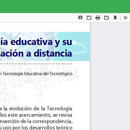
Des
De
PD