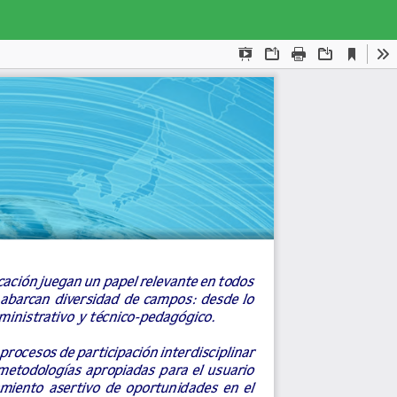
Des
De
PD