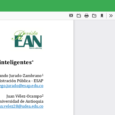
Des
De
PD