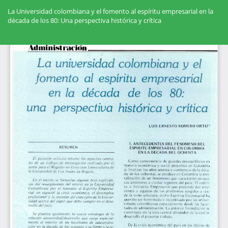
Volver
a
La Universidad colombiana y el fomento al espíritu empresarial en la
los
década de los 80: Una perspectiva histórica y crítica
detalles
del
Des
artículo
De
PD