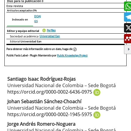
Días para la publicación
0
Declaraciones de autoría
Este artículo
Otros artículos
Esta revista
Artículos aceptados
0%
DOAJ
Indexado en
GS
Perfiles
Editor y equipo editorial
Sociedad académica
Universidad Ean
Editorial
Universidad Ean
Para obtener más información sobre un dato, haga clic
Public Facts Label
- Plugin Mantenido por
Public Knowledge Project
Santiago Isaac Rodríguez-Rojas
Contenido
Universidad Nacional de Colombia – Sede Bogotá
principal
https://orcid.org/0000-0002-6436-0975
del
Johan Sebastián Sánchez-Choachí
Universidad Nacional de Colombia – Sede Bogotá
artículo
https://orcid.org/0000-0002-1945-5975
Jorge Andrés Romero-Noguera
Universidad Nacional de Colombia – Sede Bogotá