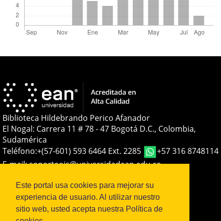
Biblioteca Hildebrando Perico Afanador
El Nogal: Carrera 11 # 78 - 47 Bogotá D.C., Colombia,
Sudamérica
Teléfono:
+(57-601) 593 6464 Ext. 2285
+57 316 8748114
E-mail:
soporteojs@universidadean.edu.co
-
biblioteca@universidadean.edu.co
Este portal usa cookies para mejorar su
experiencia de usuario. Al utilizar nuestro
Sistema OJS - Metabiblioteca |
sitio web, usted acepta nuestra Política de
cookies.