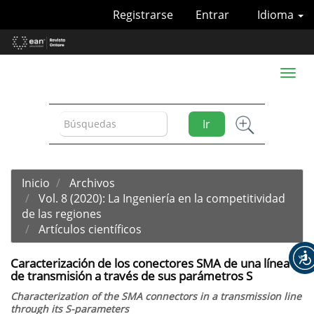
Navegación
Registrarse
Entrar
Idioma
principal
Contenido
principal
Barra
Toggl
lateral
naviga
Ir
Inicio
Archivos
Vol. 8 (2020): La Ingeniería en la competitividad
de las regiones
Artículos científicos
Caracterización de los conectores SMA de una línea
de transmisión a través de sus parámetros S
Characterization of the SMA connectors in a transmission line
through its S-parameters