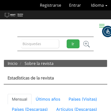
Navegación
Registrarse
Entrar
Idioma
principal
Contenido
principal
Barra
Toggl
lateral
naviga
Ir
Inicio
Sobre la revista
Estadísticas de la revista