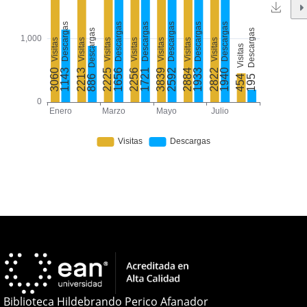
Biblioteca Hildebrando Perico Afanador