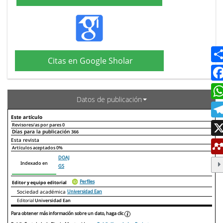
Citas en Google Sholar
Datos de publicación
Este artículo
Revisores/as por pares
0
Días para la publicación
366
Declaraciones de autoría
Este artículo
Otros artículos
Esta revista
Artículos aceptados
0%
DOAJ
Indexado en
GS
Perfiles
Editor y equipo editorial
Sociedad académica
Universidad Ean
Editorial
Universidad Ean
Para obtener más información sobre un dato, haga clic