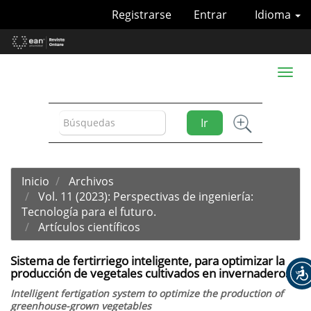
Navegación
Registrarse
Entrar
Idioma
principal
Contenido
principal
Barra
Toggl
lateral
naviga
Ir
Inicio
Archivos
Vol. 11 (2023): Perspectivas de ingeniería:
Tecnología para el futuro.
Artículos científicos
Sistema de fertirriego inteligente, para optimizar la
producción de vegetales cultivados en invernaderos
Intelligent fertigation system to optimize the production of
greenhouse-grown vegetables