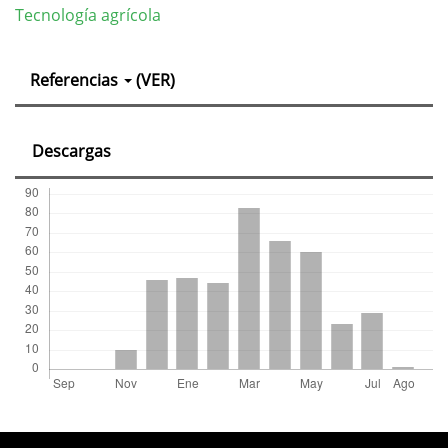
Tecnología agrícola
Detalles
Referencias
(VER)
del
artículo
Descargas