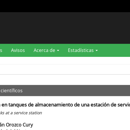
s
Avisos
Acerca de
Estadísticas
científicos
a en tanques de almacenamiento de una estación de servi
s at a service station
án Orozco Cury