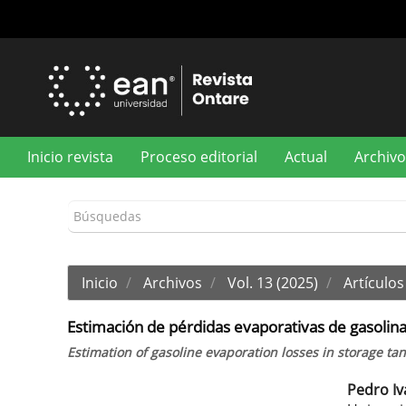
Navegación
principal
Contenido
principal
Barra
lateral
Inicio revista
Proceso editorial
Actual
Archivo
Inicio
Archivos
Vol. 13 (2025)
Artículos 
Estimación de pérdidas evaporativas de gasolin
Estimation of gasoline evaporation losses in storage tank
Pedro Iv