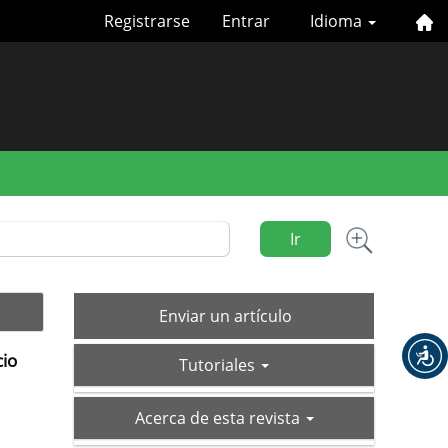
Registrarse
Entrar
Idioma
Ir
Enviar
Enviar un artículo
un
cio
tutoriales
artículo
Tutoriales
acerca-
Acerca de esta revista
de