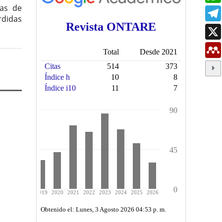
mas de
rdidas