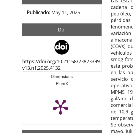
Las esta
cadena d
Publicado:
May 11, 2025
petróleo
pérdidas
fenómeno
Doi
variació
almacenam
(COVs) qu
vehículos 
smog foto
https://doi.org/10.21158/23823399.
esta prob
v13.n1.2025.4132
en las op
Dimensions
servicio
PlumX
operativo
MPMS 19.
gal/año d
comercial
de 10,9 g
temperatu
Se observ
mayo, jul