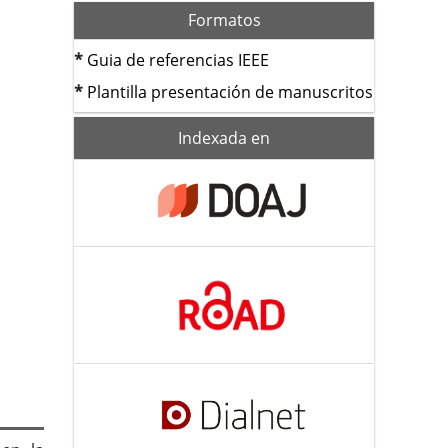
Formatos
*
Guia de referencias IEEE
*
Plantilla presentación de manuscritos
index
Indexada en