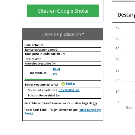
artí
Citas en Google Sholar
Descar
Datos de publicación
Este artículo
Revisores/as por pares
0
Días para la publicación
375
Declaraciones de autoría
Este artículo
Otros artículos
Esta revista
Artículos aceptados
0%
DOAJ
Indexado en
GS
Perfiles
Editor y equipo editorial
Sociedad académica
Universidad Ean
Editorial
Universidad Ean
Para obtener más información sobre un dato, haga clic
Public Facts Label
- Plugin Mantenido por
Public Knowledge
Project