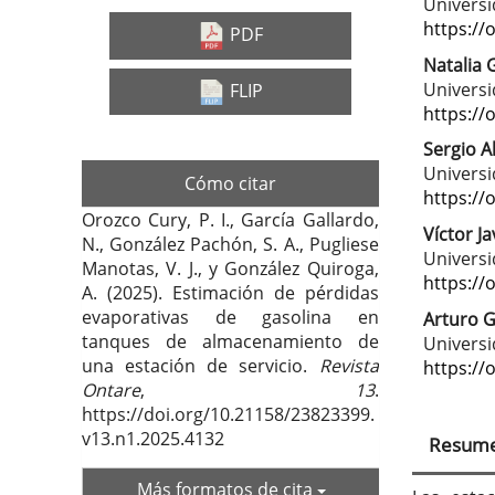
Barra
Con
Universi
lateral
prin
https://
PDF
del
del
Natalia 
Universi
FLIP
artículo
artí
https://
Sergio A
Universi
Cómo citar
https://
Orozco Cury, P. I., García Gallardo,
Víctor J
N., González Pachón, S. A., Pugliese
Universi
Manotas, V. J., y González Quiroga,
https://
A. (2025). Estimación de pérdidas
evaporativas de gasolina en
Arturo G
tanques de almacenamiento de
Universi
una estación de servicio.
Revista
https://
Ontare
,
13
.
https://doi.org/10.21158/23823399.
v13.n1.2025.4132
Resum
Más formatos de cita