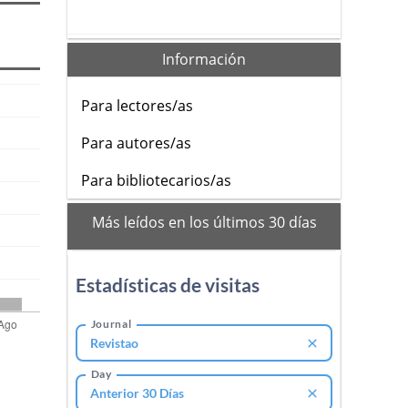
Información
Para lectores/as
Para autores/as
Para bibliotecarios/as
mas
Más leídos en los últimos 30 días
leidos