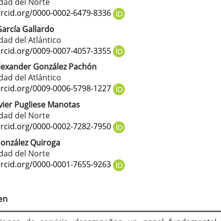
tenido
dad del Norte
cipal
orcid.org/0000-0002-6479-8336
García Gallardo
dad del Atlántico
culo
orcid.org/0009-0007-4057-3355
lexander González Pachón
dad del Atlántico
orcid.org/0009-0006-5798-1227
avier Pugliese Manotas
dad del Norte
orcid.org/0000-0002-7282-7950
onzález Quiroga
dad del Norte
orcid.org/0000-0001-7655-9263
en