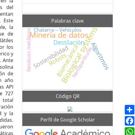
en la
s del
entan
. Este
Palabras clave
le, la
Biological systems
Chatarra -- Vehículos
Residuos metálicos
Minería de datos
que de
átiles
Destilación
Algoritmos
Biomecánica
Sostenibilidad
or los
Nanopartículas
rico y
Robots
. Ante
solina
ión de
un año
as API
de 727
Código QR
 total
ración
d y la
scholar
Perfil de Google Scholar
didas.
fueron
áticas