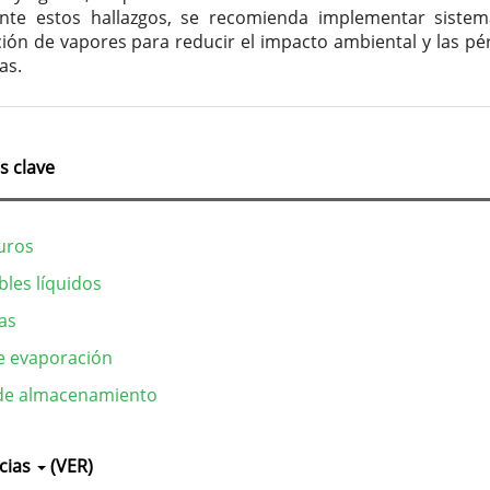
Ante estos hallazgos, se recomienda implementar siste
ión de vapores para reducir el impacto ambiental y las pé
as.
s clave
uros
les líquidos
as
e evaporación
de almacenamiento
lles
cias
(VER)