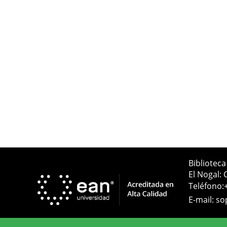
Bibliotec
El Nogal: 
Teléfono:
E-mail:
so