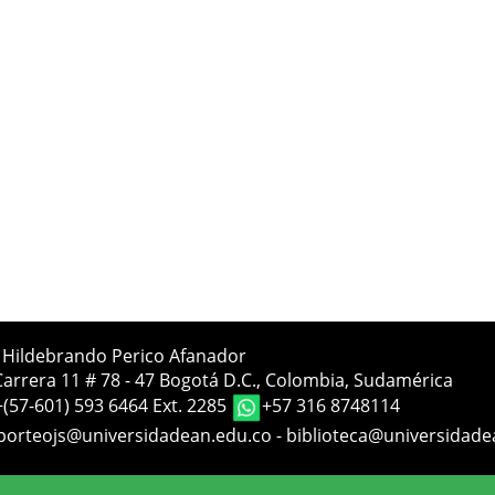
a Hildebrando Perico Afanador
Carrera 11 # 78 - 47 Bogotá D.C., Colombia, Sudamérica
+(57-601) 593 6464 Ext. 2285
+57 316 8748114
porteojs@universidadean.edu.co
-
biblioteca@universidade