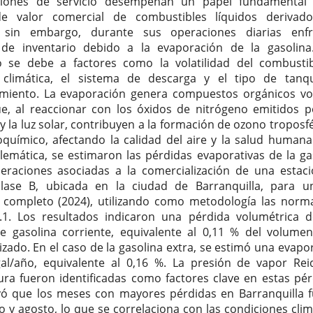
ciones de servicio desempeñan un papel fundamental 
e valor comercial de combustibles líquidos derivado
; sin embargo, durante sus operaciones diarias enfr
 de inventario debido a la evaporación de la gasolina
 se debe a factores como la volatilidad del combustib
n climática, el sistema de descarga y el tipo de tan
iento. La evaporación genera compuestos orgánicos vol
e, al reaccionar con los óxidos de nitrógeno emitidos p
y la luz solar, contribuyen a la formación de ozono troposfé
químico, afectando la calidad del aire y la salud humana
lemática, se estimaron las pérdidas evaporativas de la ga
eraciones asociadas a la comercialización de una estac
 clase B, ubicada en la ciudad de Barranquilla, para 
 completo (2024), utilizando como metodología las norm
1. Los resultados indicaron una pérdida volumétrica 
e gasolina corriente, equivalente al 0,11 % del volumen
izado. En el caso de la gasolina extra, se estimó una evapo
al/año, equivalente al 0,16 %. La presión de vapor Rei
ra fueron identificadas como factores clave en estas pér
ó que los meses con mayores pérdidas en Barranquilla 
io y agosto, lo que se correlaciona con las condiciones clim