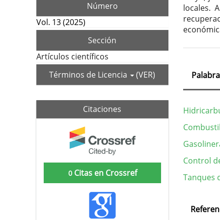
Número
locales. 
recuperac
Vol. 13 (2025)
económic
Sección
Artículos científicos
Términos de Licencia
(VER)
Palabra
Citaciones
Hidricarb
Combustib
Gasoliner
Control d
Citas en Crossref
0
Tanques 
Deta
Referen
del