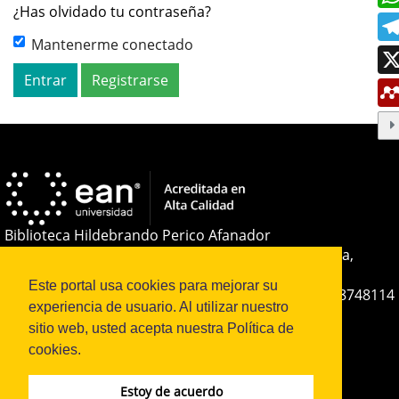
¿Has olvidado tu contraseña?
Mantenerme conectado
Entrar
Registrarse
Biblioteca Hildebrando Perico Afanador
El Nogal: Carrera 11 # 78 - 47 Bogotá D.C., Colombia,
Sudamérica
Este portal usa cookies para mejorar su
Teléfono:
+(57-601) 593 6464 Ext. 2285
+57 316 8748114
experiencia de usuario. Al utilizar nuestro
E-mail:
soporteojs@universidadean.edu.co
-
sitio web, usted acepta nuestra Política de
biblioteca@universidadean.edu.co
cookies.
Estoy de acuerdo
Sistema OJS - Metabiblioteca |