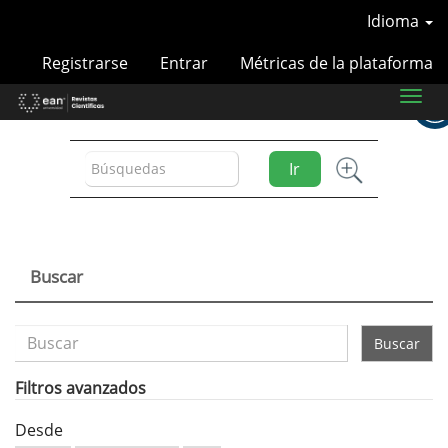
Navegación
Idioma
principal
Contenido
Registrarse
Entrar
Métricas de la plataforma
principal
Barra
Toggl
naviga
lateral
Ir
Buscar
Buscar
artículos
por
Filtros avanzados
Desde