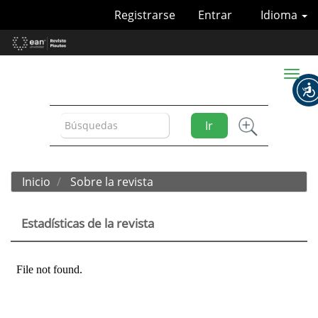
Navegación
Registrarse
Entrar
Idioma
principal
Contenido
principal
Barra
Toggl
lateral
naviga
Ir
Inicio
Sobre la revista
Estadísticas de la revista