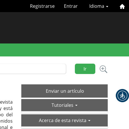
Registrarse
Entrar
Idioma
Ir
Enviar
Enviar un artículo
un
evista
tutoriales
artículo
Tutoriales
y está
po del
acerca-
Acerca de esta revista
enidos
de
onal e