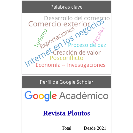
Palabras clave
Desarrollo del comercio
Internet en los negocios
Comercio exterior
Exportaciones
Regalías
Turismo
Proceso de paz
Creación de valor
Posconflicto
Economía -- Investigaciones
scholar
Perfil de Google Scholar