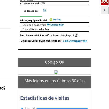
Artículos aceptados
0%
GS
Indexado en
Perfiles
Editor y equipo editorial
Sociedad académica
Universidad Ean
Editorial
Universidad Ean
Para obtener más información sobre un dato, haga clic
Public Facts Label
- Plugin Mantenido por
Public Knowledge Project
Código QR
mas-
Más leídos en los últimos 30 días
vistos
ad?