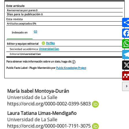
Este artículo
Revisores/as por pares
0
Días para la publicación
0
Declaraciones de autoría
Este artículo
Otros artículos
Esta revista
Artículos aceptados
0%
GS
Indexado en
Perfiles
Editor y equipo editorial
Sociedad académica
Universidad Ean
Editorial
Universidad Ean
Para obtener más información sobre un dato, haga clic
Public Facts Label
- Plugin Mantenido por
Public Knowledge Project
María Isabel Montoya-Durán
Contenido
Universidad de La Salle
principal
https://orcid.org/0000-0002-0399-5803
del
Laura Tatiana Limas-Mendigaño
Universidad de La Salle
artículo
https://orcid.org/0000-0001-7191-3075