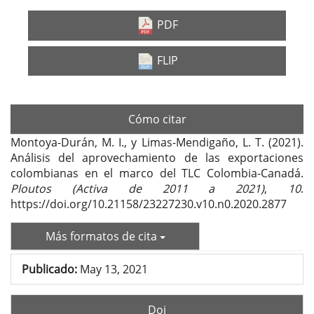
Barra
lateral
PDF
del
FLIP
artículo
Cómo citar
Montoya-Durán, M. I., y Limas-Mendigaño, L. T. (2021).
Análisis del aprovechamiento de las exportaciones
colombianas en el marco del TLC Colombia-Canadá.
Ploutos (Activa de 2011 a 2021)
,
10
.
https://doi.org/10.21158/23227230.v10.n0.2020.2877
Más formatos de cita
Publicado:
May 13, 2021
Doi