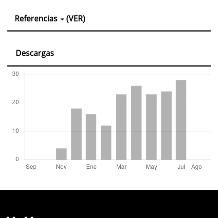
Detalles
Referencias
(VER)
del
artículo
Descargas