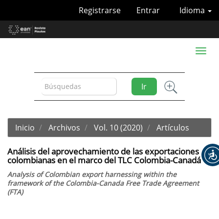
Navegación
Registrarse
Entrar
Idioma
principal
Contenido
principal
Barra
Toggl
lateral
naviga
Ir
Inicio
Archivos
Vol. 10 (2020)
Artículos
Análisis del aprovechamiento de las exportaciones
colombianas en el marco del TLC Colombia-Canadá
Analysis of Colombian export harnessing within the
framework of the Colombia-Canada Free Trade Agreement
(FTA)