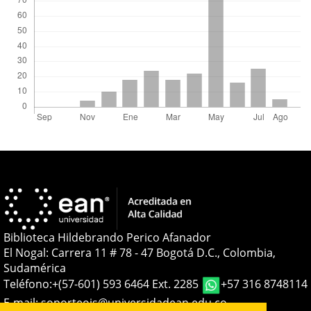
Biblioteca Hildebrando Perico Afanador
El Nogal: Carrera 11 # 78 - 47 Bogotá D.C., Colombia,
Sudamérica
Teléfono:
+(57-601) 593 6464 Ext. 2285
+57 316 8748114
E-mail:
soporteojs@universidadean.edu.co
-