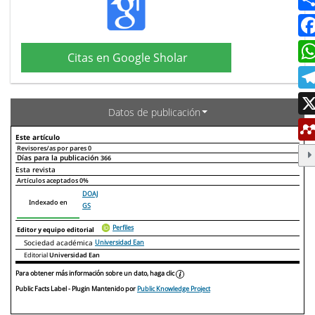
Citas en Google Sholar
Datos de publicación
Este artículo
Revisores/as por pares
0
Días para la publicación
366
Declaraciones de autoría
Este artículo
Otros artículos
Esta revista
Artículos aceptados
0%
DOAJ
Indexado en
GS
Perfiles
Editor y equipo editorial
Sociedad académica
Universidad Ean
Editorial
Universidad Ean
Para obtener más información sobre un dato, haga clic
Public Facts Label
- Plugin Mantenido por
Public Knowledge Project