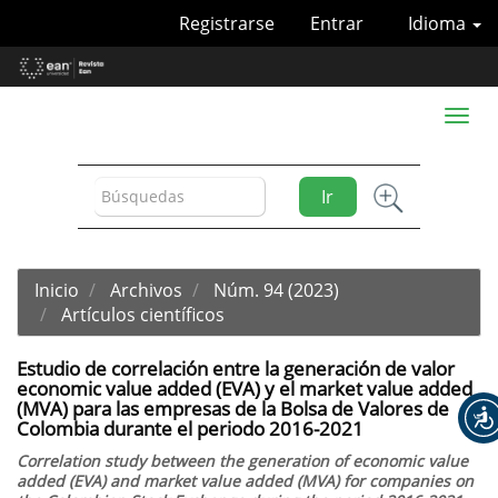
Navegación
Registrarse
Entrar
Idioma
principal
Contenido
principal
Barra
Toggl
lateral
naviga
Ir
Inicio
Archivos
Núm. 94 (2023)
Artículos científicos
Estudio de correlación entre la generación de valor
economic value added (EVA) y el market value added
(MVA) para las empresas de la Bolsa de Valores de
Colombia durante el periodo 2016-2021
Correlation study between the generation of economic value
added (EVA) and market value added (MVA) for companies on