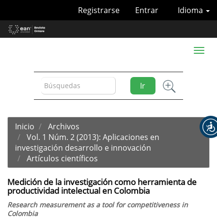
Navegación
Registrarse
Entrar
Idioma
principal
Contenido
principal
Barra
Toggl
lateral
naviga
Ir
Inicio
Archivos
Vol. 1 Núm. 2 (2013): Aplicaciones en
investigación desarrollo e innovación
Artículos científicos
Medición de la investigación como herramienta de
productividad intelectual en Colombia
Research measurement as a tool for competitiveness in
Colombia