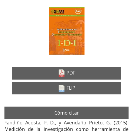
Barra
lateral
del
artículo
PDF
FLIP
Cómo citar
Fandiño Acosta, F. D., y Avendaño Prieto, G. (2015).
Medición de la investigación como herramienta de