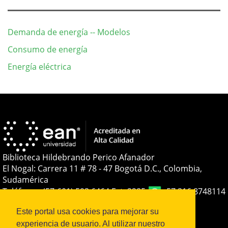
Demanda de energía -- Modelos
Consumo de energía
Energía eléctrica
Detalles
del
artículo
Biblioteca Hildebrando Perico Afanador
El Nogal: Carrera 11 # 78 - 47 Bogotá D.C., Colombia,
Sudamérica
Teléfono:
+(57-601) 593 6464 Ext. 2285
+57 316 8748114
E-mail:
soporteojs@universidadean.edu.co
-
Este portal usa cookies para mejorar su
biblioteca@universidadean.edu.co
experiencia de usuario. Al utilizar nuestro