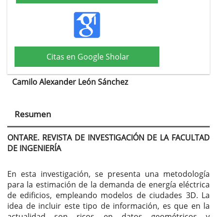
Citas en Google Sholar
Camilo Alexander León Sánchez
Contenido
principal
Resumen
del
artículo
ONTARE. REVISTA DE INVESTIGACIÓN DE LA FACULTAD
DE INGENIERÍA
En esta investigación, se presenta una metodología
para la estimación de la demanda de energía eléctrica
de edificios, empleando modelos de ciudades 3D. La
idea de incluir este tipo de información, es que en la
actualidad son ricos en datos geométricos y