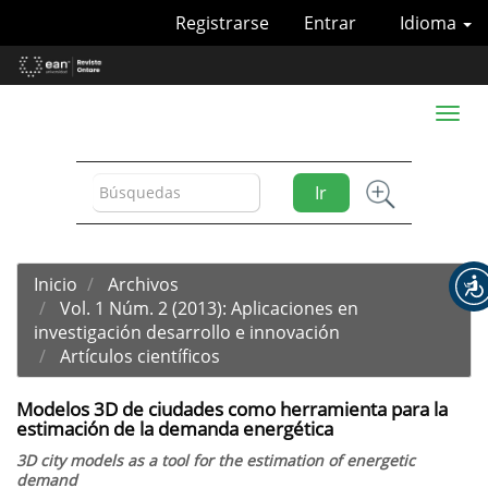
Navegación
Registrarse
Entrar
Idioma
principal
Contenido
principal
Barra
Toggl
lateral
naviga
Ir
Inicio
Archivos
Vol. 1 Núm. 2 (2013): Aplicaciones en
investigación desarrollo e innovación
Artículos científicos
Modelos 3D de ciudades como herramienta para la
estimación de la demanda energética
3D city models as a tool for the estimation of energetic
demand