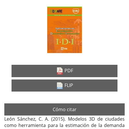
Barra
lateral
del
artículo
PDF
FLIP
Cómo citar
León Sánchez, C. A. (2015). Modelos 3D de ciudades
como herramienta para la estimación de la demanda