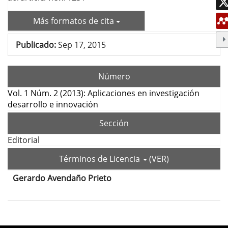
Más formatos de cita
Publicado:
Sep 17, 2015
Número
Vol. 1 Núm. 2 (2013): Aplicaciones en investigación
desarrollo e innovación
Sección
Editorial
Términos de Licencia
(VER)
Gerardo Avendaño Prieto
Contenido
principal
del
Detalles