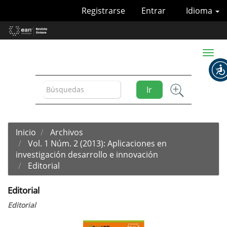
Navegación
Registrarse
Entrar
Idioma
principal
Contenido
principal
Barra
Toggl
lateral
naviga
Ir
Inicio
Archivos
Vol. 1 Núm. 2 (2013): Aplicaciones en
investigación desarrollo e innovación
Editorial
Editorial
Editorial