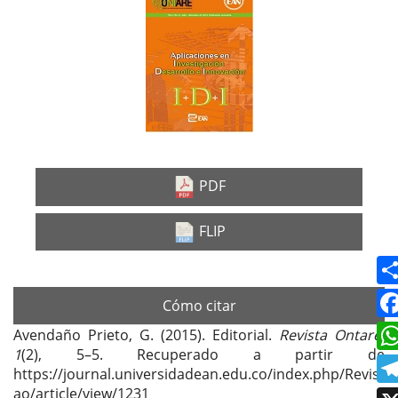
Barra
lateral
del
artículo
PDF
FLIP
Cómo citar
Avendaño Prieto, G. (2015). Editorial.
Revista Ontare
,
1
(2), 5–5. Recuperado a partir de
https://journal.universidadean.edu.co/index.php/Revist
ao/article/view/1231