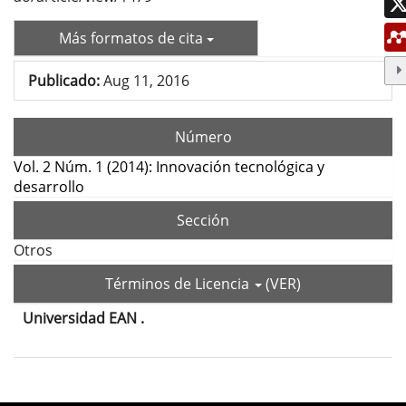
Más formatos de cita
Publicado:
Aug 11, 2016
Número
Vol. 2 Núm. 1 (2014): Innovación tecnológica y
desarrollo
Sección
Otros
Términos de Licencia
(VER)
Universidad EAN .
Contenido
principal
del
Detalles