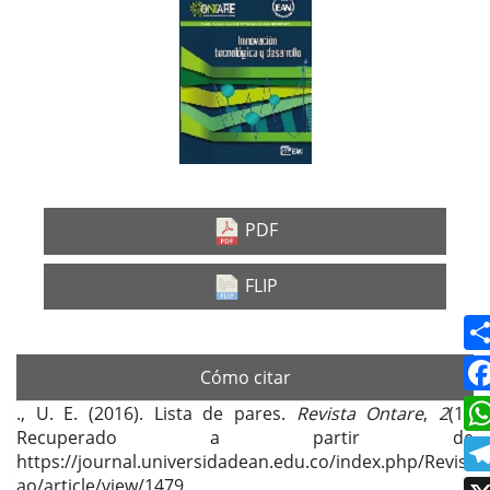
Barra
lateral
del
artículo
PDF
FLIP
Cómo citar
., U. E. (2016). Lista de pares.
Revista Ontare
,
2
(1).
Recuperado a partir de
https://journal.universidadean.edu.co/index.php/Revist
ao/article/view/1479