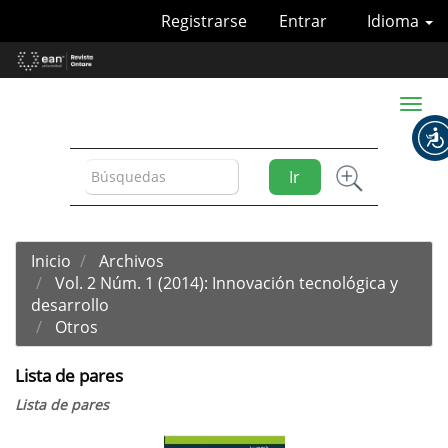
Navegación
Registrarse
Entrar
Idioma
principal
Contenido
principal
Barra
Toggl
lateral
naviga
Ir
Inicio
Archivos
Vol. 2 Núm. 1 (2014): Innovación tecnológica y
desarrollo
Otros
Lista de pares
Lista de pares