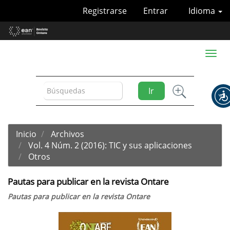
Navegación
Registrarse
Entrar
Idioma
principal
Contenido
principal
Barra
Toggl
lateral
naviga
Ir
Inicio
Archivos
Vol. 4 Núm. 2 (2016): TIC y sus aplicaciones
Otros
Pautas para publicar en la revista Ontare
Pautas para publicar en la revista Ontare
Barra