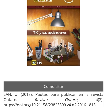
lateral
del
artículo
Cómo citar
EAN, U. (2017). Pautas para publicar en la revista
Ontare.
Revista Ontare
,
4
(2).
https://doi.org/10.21158/23823399.v4.n2.2016.1813