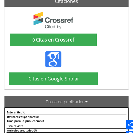
Citaciones
Citas en Crossref
0
Citas en Google Sholar
Datos de publicación
Este artículo
Revisores/as por pares
0
Días para la publicación
0
Declaraciones de autoría
Este artículo
Otros artículos
Esta revista
Artículos aceptados
0%