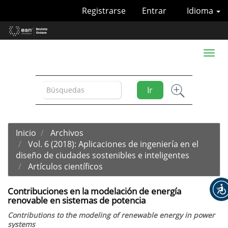
Navegación
Registrarse
Entrar
Idioma
principal
Contenido
principal
Barra
Toggl
lateral
naviga
Ir
Inicio
Archivos
Vol. 6 (2018): Aplicaciones de ingeniería en el
diseño de ciudades sostenibles e inteligentes
Artículos científicos
Contribuciones en la modelación de energía
renovable en sistemas de potencia
Contributions to the modeling of renewable energy in power
systems