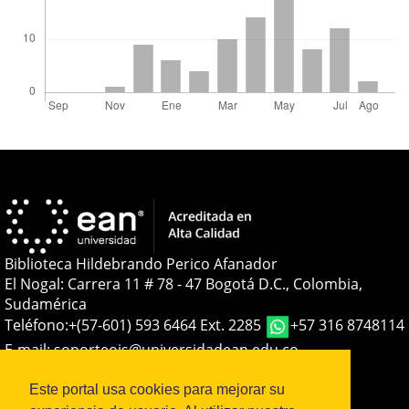
Biblioteca Hildebrando Perico Afanador
El Nogal: Carrera 11 # 78 - 47 Bogotá D.C., Colombia,
Sudamérica
Teléfono:
+(57-601) 593 6464 Ext. 2285
+57 316 8748114
E-mail:
soporteojs@universidadean.edu.co
-
biblioteca@universidadean.edu.co
Este portal usa cookies para mejorar su