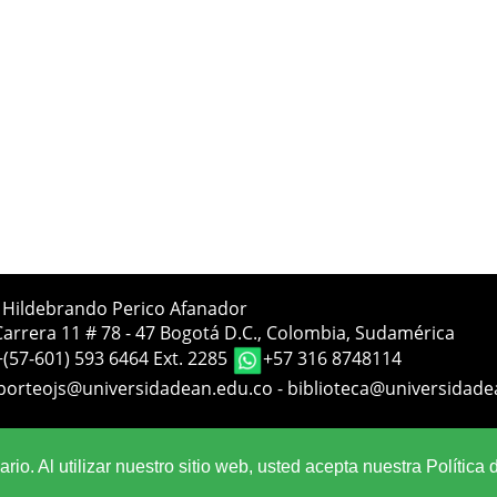
a Hildebrando Perico Afanador
Carrera 11 # 78 - 47 Bogotá D.C., Colombia, Sudamérica
+(57-601) 593 6464 Ext. 2285
+57 316 8748114
porteojs@universidadean.edu.co
-
biblioteca@universidade
Sistema OJS - Metabiblioteca |
io. Al utilizar nuestro sitio web, usted acepta nuestra Política 