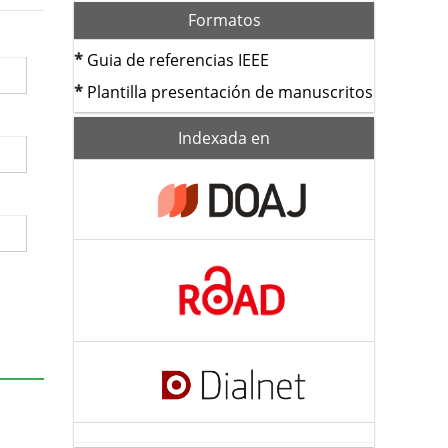
Formatos
*
Guia de referencias IEEE
*
Plantilla presentación de manuscritos
index
Indexada en