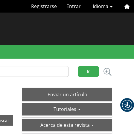
Registrarse
Entrar
Idioma
Ir
Enviar
Enviar un artículo
un
tutoriales
artículo
Tutoriales
acerca-
Acerca de esta revista
de