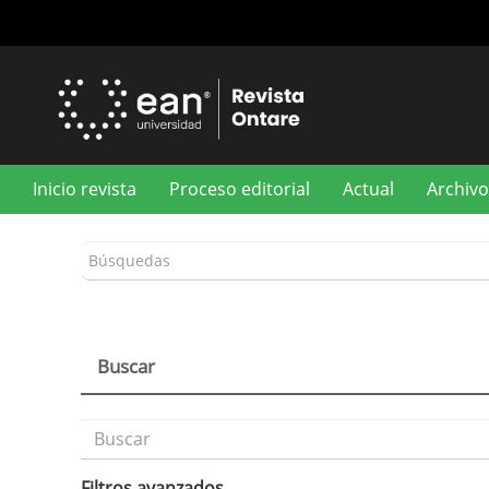
Navegación
principal
Contenido
principal
Barra
lateral
Inicio revista
Proceso editorial
Actual
Archivo
Buscar
Buscar
artículos
por
Filtros avanzados