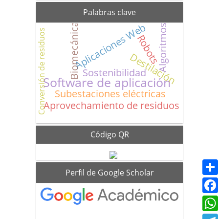
Palabras clave
Aplicaciones Web
Biomecánica
Algoritmos
Conversión de residuos
Robots
Destilación
Sostenibilidad
Software de aplicación
Subestaciones eléctricas
Aprovechamiento de residuos
Código QR
scholar
Perfil de Google Scholar