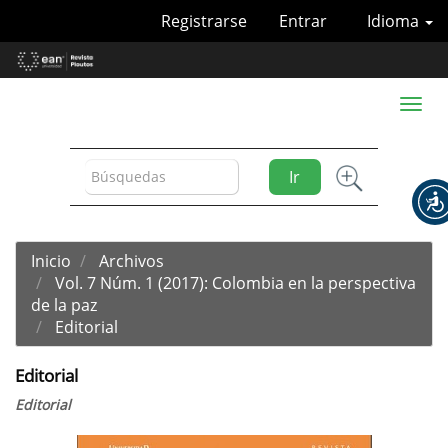
Navegación
Registrarse
Entrar
Idioma
principal
Contenido
principal
Barra
Toggl
lateral
naviga
Ir
Inicio
Archivos
Vol. 7 Núm. 1 (2017): Colombia en la perspectiva
de la paz
Editorial
Editorial
Editorial