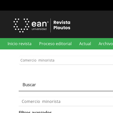
Navegación
principal
Contenido
principal
Barra
lateral
Inicio revista
Proceso editorial
Actual
Archivo
Buscar
Buscar
artículos
por
Filtros avanzados