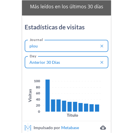
mas-
Más leídos en los últimos 30 días
vistos