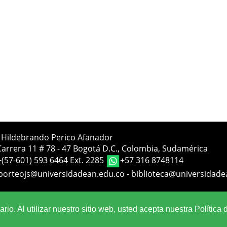
a Hildebrando Perico Afanador
Carrera 11 # 78 - 47 Bogotá D.C., Colombia, Sudamérica
+(57-601) 593 6464 Ext. 2285
+57 316 8748114
porteojs@universidadean.edu.co
-
biblioteca@universidade
Sistema OJS - Metabiblioteca |
io. Al utilizar nuestro sitio web, usted acepta nuestra Política 