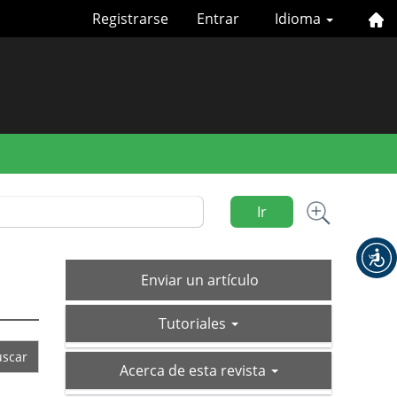
Registrarse
Entrar
Idioma
Ir
Enviar
Enviar un artículo
un
tutoriales
artículo
Tutoriales
acerca-
Acerca de esta revista
de