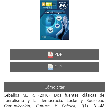
Barra
lateral
del
artículo
PDF
FLIP
Cómo citar
Ceballos M., R. (2016). Dos fuentes clásicas del
liberalismo y la democracia: Locke y Rousseau.
Comunicación, Cultura Y Política
,
5
(1), 31–48.