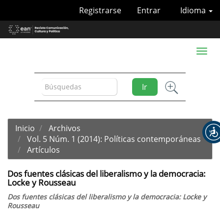
Navegación
Registrarse
Entrar
Idioma
principal
Contenido
principal
Barra
Toggl
lateral
naviga
Ir
Inicio
Archivos
Vol. 5 Núm. 1 (2014): Políticas contemporáneas
Artículos
Dos fuentes clásicas del liberalismo y la democracia:
Locke y Rousseau
Dos fuentes clásicas del liberalismo y la democracia: Locke y
Rousseau