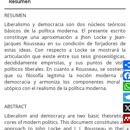
Resumen
del
artículo
RESUMEN
Liberalismo y democracia son dos núcleos teóricos
básicos de la política moderna. El presente escrito
constituye una aproximación a Jhon Locke y Jean-
Jacques Rousseau en su condición de forjadores de
estas ideas. Con respecto a Locke se mostrará la
articulación que existe entre sus tesis gnoseológicas,
decididamente empiristas, y sus puntos de vista
políticos liberales. En cuanto a Rousseau, se sostiene
que su filosofía legitima la noción moderna de
democracia y armoniza los componentes moral y
utópico con el realismo de la política moderna.
ABSTRACT
Liberalism and democracy are two basic theoretical
cores of modern politics. This document constitutes an
approach to John Locke and J. J. Rousseau in their