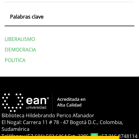
Palabras clave
LIBERALISMO
DEMOCRACIA
POLITICA
Detalles
del
artículo
Biblioteca Hildebrando Perico Afanador
El Nogal: Carrera 11 # 78 - 47 Bogotá D.C., Colombia,
Sudamérica
Teléfono:
+(57-601) 593 6464 Ext. 2285
+57 316 8748114