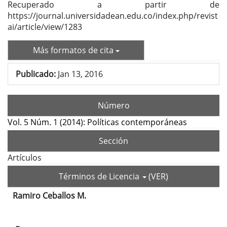
Recuperado a partir de
https://journal.universidadean.edu.co/index.php/revist
ai/article/view/1283
Más formatos de cita
Publicado:
Jan 13, 2016
Número
Vol. 5 Núm. 1 (2014): Políticas contemporáneas
Sección
Artículos
Términos de Licencia
(VER)
Ramiro Ceballos M.
Contenido
principal