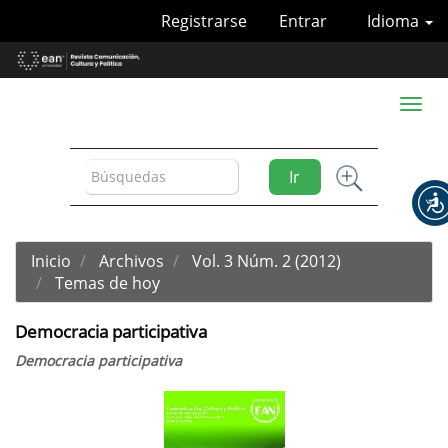
Navegación
Registrarse
Entrar
Idioma
principal
Contenido
principal
Barra
Toggl
lateral
naviga
Ir
Inicio
Archivos
Vol. 3 Núm. 2 (2012)
Temas de hoy
Democracia participativa
Democracia participativa
Barra