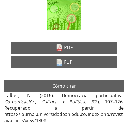
lateral
del
artículo
PDF
FLIP
Cómo citar
Calbet, N. (2016). Democracia participativa.
Comunicación, Cultura Y Política
,
3
(2), 107–126.
Recuperado a partir de
https://journal.universidadean.edu.co/index.php/revist
ai/article/view/1308