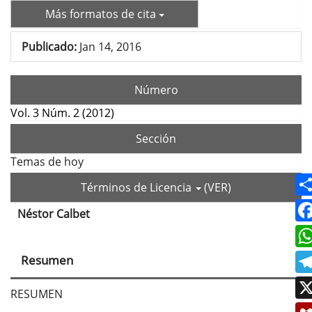
Más formatos de cita
Publicado:
Jan 14, 2016
Número
Vol. 3 Núm. 2 (2012)
Sección
Temas de hoy
Términos de Licencia
(VER)
Néstor Calbet
Contenido
principal
Resumen
del
artículo
RESUMEN