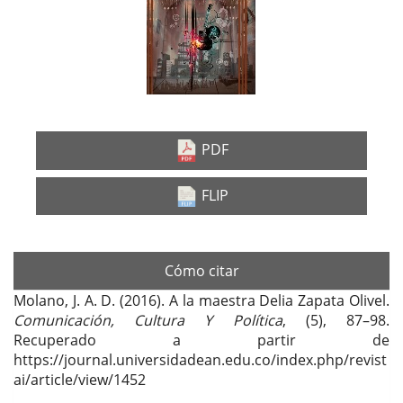
lateral
del
artículo
PDF
FLIP
Cómo citar
Molano, J. A. D. (2016). A la maestra Delia Zapata Olivel.
Comunicación, Cultura Y Política
, (5), 87–98.
Recuperado a partir de
https://journal.universidadean.edu.co/index.php/revist
ai/article/view/1452