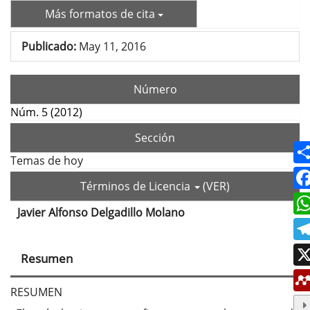
Más formatos de cita
Publicado:
May 11, 2016
Número
Núm. 5 (2012)
Sección
Temas de hoy
Términos de Licencia
(VER)
Javier Alfonso Delgadillo Molano
Contenido
principal
Resumen
del
artículo
RESUMEN