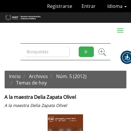
Navegación
Registrarse
Entrar
Idioma
principal
Contenido
principal
Barra
Toggl
lateral
naviga
Ir
Inicio
Archivos
Núm. 5 (2012)
Temas de hoy
A la maestra Delia Zapata Olivel
A la maestra Delia Zapata Olivel
Barra