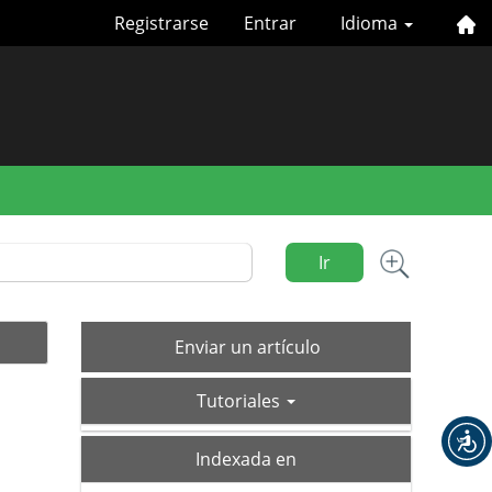
Registrarse
Entrar
Idioma
Ir
Enviar
Enviar un artículo
un
tutoriales
artículo
Tutoriales
index
Indexada en