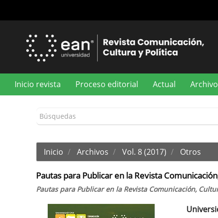
Navegación
principal
Contenido
principal
Barra
lateral
Inicio revista
Proceso editorial
Actual
Archivo
Inicio
Archivos
Vol. 8 (2017)
Otros
Pautas para Publicar en la Revista Comunicación, 
Pautas para Publicar en la Revista Comunicación, Cultura
Univers