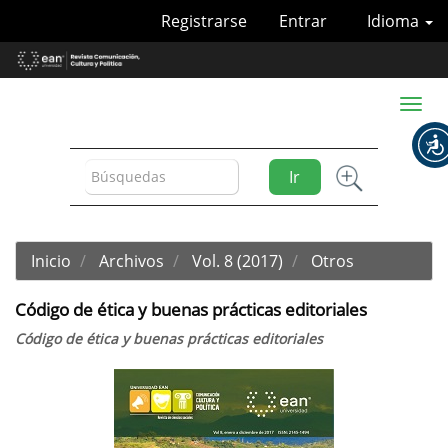
Navegación
Registrarse
Entrar
Idioma
principal
Contenido
principal
Barra
Toggl
lateral
naviga
Ir
Inicio
Archivos
Vol. 8 (2017)
Otros
Código de ética y buenas prácticas editoriales
Código de ética y buenas prácticas editoriales
Barra
lateral