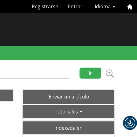
Registrarse
Entrar
Idioma
Ir
Enviar
Enviar un artículo
un
tutoriales
artículo
Tutoriales
index
Indexada en