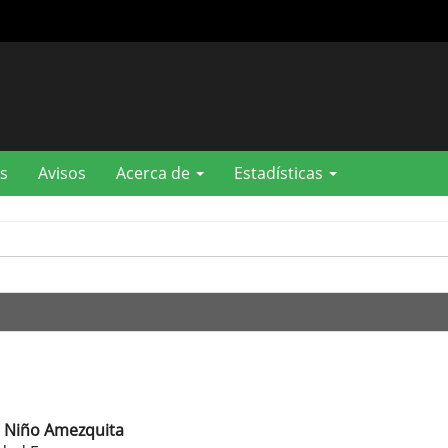
s
Avisos
Acerca de
Estadísticas
s Niño Amezquita