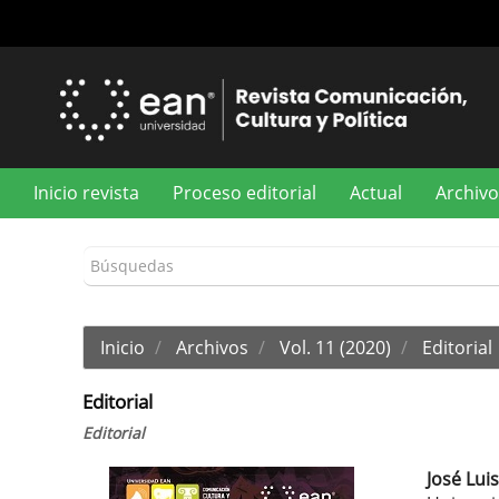
Navegación
principal
Contenido
principal
Barra
lateral
Inicio revista
Proceso editorial
Actual
Archivo
Inicio
Archivos
Vol. 11 (2020)
Editorial
Editorial
Editorial
José Lui