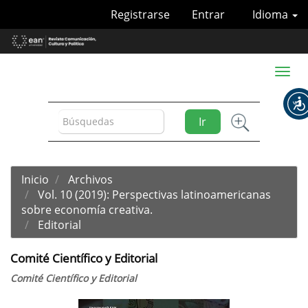
Navegación
Registrarse
Entrar
Idioma
principal
Contenido
principal
Barra
Toggl
lateral
naviga
Ir
Inicio
Archivos
Vol. 10 (2019): Perspectivas latinoamericanas
sobre economía creativa.
Editorial
Comité Científico y Editorial
Comité Científico y Editorial