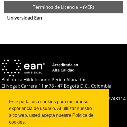
Términos de Licencia
(VER)
Universidad Ean
Contenido
principal
del
Detalles
artículo
del
artículo
Biblioteca Hildebrando Perico Afanador
El Nogal: Carrera 11 # 78 - 47 Bogotá D.C., Colombia,
Sudamérica
Teléfono:
+(57-601) 593 6464 Ext. 2285
+57 316 8748114
Este portal usa cookies para mejorar su
E-mail:
soporteojs@universidadean.edu.co
-
experiencia de usuario. Al utilizar nuestro
biblioteca@universidadean.edu.co
sitio web, usted acepta nuestra Política de
cookies.