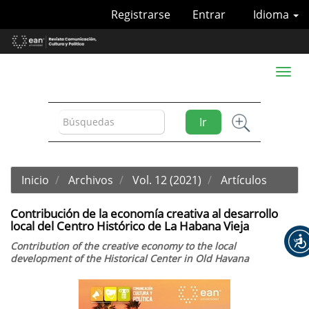
Navegación
Registrarse
Entrar
Idioma
principal
Contenido
principal
Barra
Toggl
lateral
naviga
Ir
Inicio
Archivos
Vol. 12 (2021)
Artículos
Contribución de la economía creativa al desarrollo
local del Centro Histórico de La Habana Vieja
Contribution of the creative economy to the local
development of the Historical Center in Old Havana
Barra