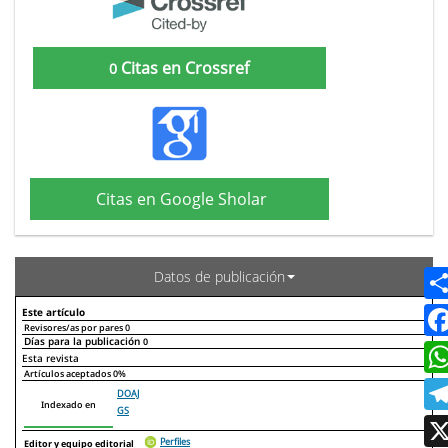
Citas en Crossref
0
Citas en Google Sholar
Datos de publicación
Este artículo
Revisores/as por pares
0
Días para la publicación
0
Declaraciones de autoría
Este artículo
Otros artículos
Esta revista
Artículos aceptados
0%
DOAJ
Indexado en
GS
Perfiles
Editor y equipo editorial