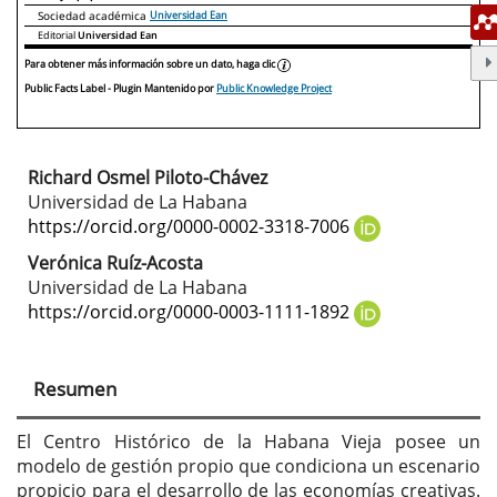
Sociedad académica
Universidad Ean
Editorial
Universidad Ean
Para obtener más información sobre un dato, haga clic
Public Facts Label
- Plugin Mantenido por
Public Knowledge Project
Richard Osmel Piloto-Chávez
Contenido
Universidad de La Habana
principal
https://orcid.org/0000-0002-3318-7006
del
Verónica Ruíz-Acosta
Universidad de La Habana
artículo
https://orcid.org/0000-0003-1111-1892
Resumen
El Centro Histórico de la Habana Vieja posee un
modelo de gestión propio que condiciona un escenario
propicio para el desarrollo de las economías creativas.