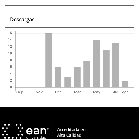
del
artículo
Descargas