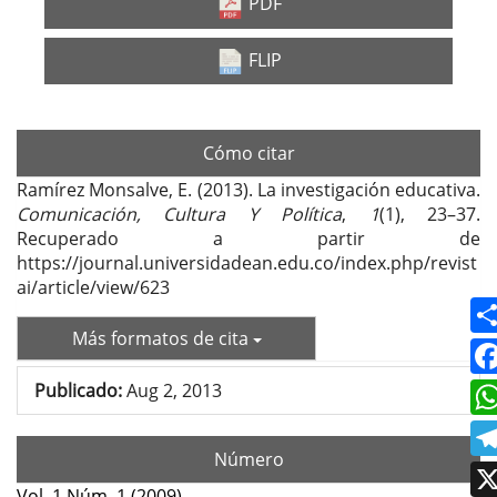
lateral
PDF
del
FLIP
artículo
Cómo citar
Ramírez Monsalve, E. (2013). La investigación educativa.
Comunicación, Cultura Y Política
,
1
(1), 23–37.
Recuperado a partir de
https://journal.universidadean.edu.co/index.php/revist
ai/article/view/623
Más formatos de cita
Publicado:
Aug 2, 2013
Número
Vol. 1 Núm. 1 (2009)