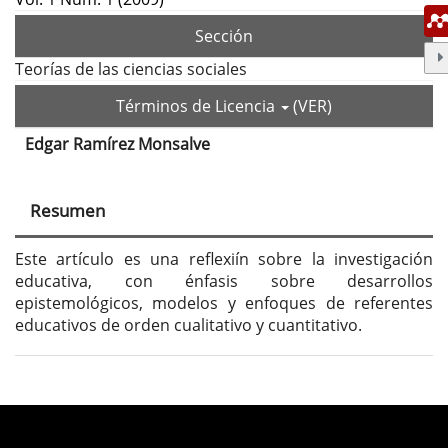
Sección
Teorías de las ciencias sociales
Términos de Licencia
(VER)
Edgar Ramírez Monsalve
Contenido
principal
Resumen
del
artículo
Este artículo es una reflexiín sobre la investigación
educativa, con énfasis sobre desarrollos
epistemológicos, modelos y enfoques de referentes
educativos de orden cualitativo y cuantitativo.
Detalles
del