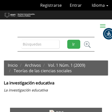
Navegación
Registrarse
Entrar
Idioma
principal
Contenido
principal
Barra
Toggl
lateral
naviga
Ir
Inicio
Archivos
Vol. 1 Núm. 1 (2009)
Teorías de las ciencias sociales
La investigación educativa
La investigación educativa
Barra