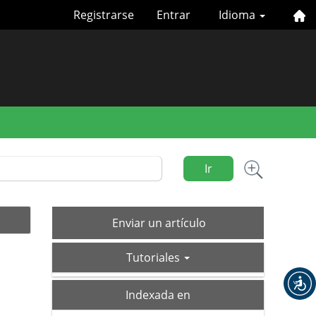
Registrarse
Entrar
Idioma
Ir
Enviar
Enviar un artículo
un
tutoriales
artículo
Tutoriales
index
Indexada en