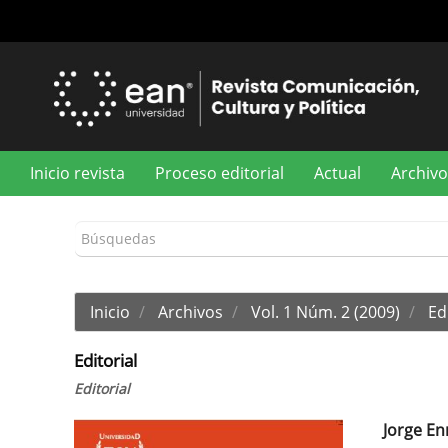
Navegación
principal
Contenido
principal
Barra
lateral
Inicio revista
Proceso editorial
Actual
Archivo
Inicio
Archivos
Vol. 1 Núm. 2 (2009)
Edi
Editorial
Editorial
Jorge En