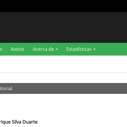
s
Avisos
Acerca de
Estadísticas
torial
rique Silva Duarte