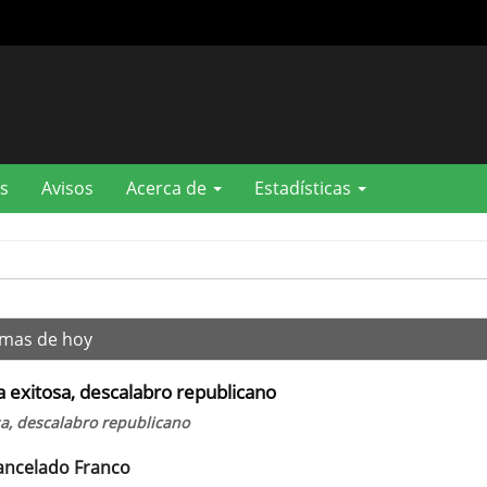
s
Avisos
Acerca de
Estadísticas
mas de hoy
 exitosa, descalabro republicano
a, descalabro republicano
ancelado Franco