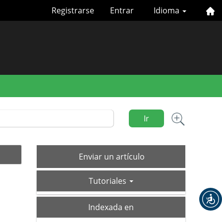
Registrarse
Entrar
Idioma
Ir
Enviar
Enviar un artículo
un
tutoriales
artículo
Tutoriales
index
Indexada en