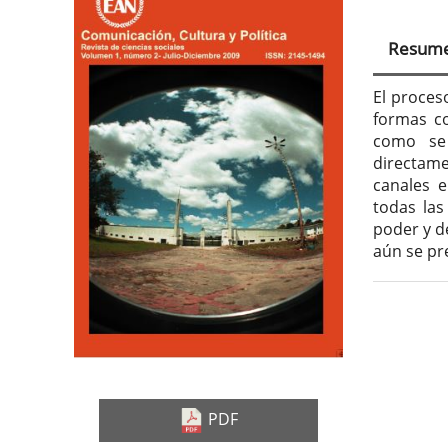
Barra
Con
lateral
prin
Resum
del
del
artículo
artí
El proces
formas co
como se 
directame
canales e
todas las
poder y d
aún se pr
Deta
del
artí
PDF