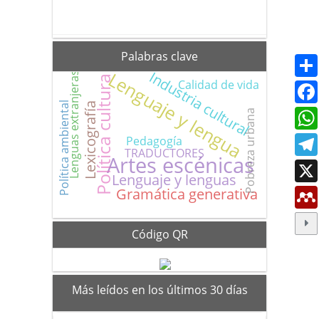
Palabras clave
Lenguaje y lengua
Industria cultural
Política cultural
Lenguas extranjeras
Calidad de vida
Política ambiental
Lexicografía
Pobreza urbana
Pedagogía
TRADUCTORES
Artes escénicas
Lenguaje y lenguas
Gramática generativa
Código QR
mas_vistos
Más leídos en los últimos 30 días