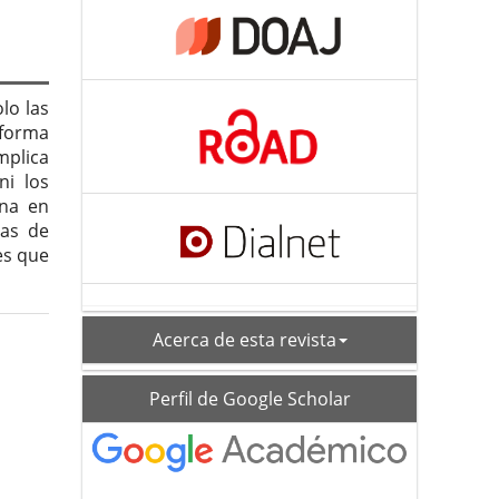
lo las
 forma
plica
ni los
rna en
mas de
es que
acerca
Acerca de esta revista
schoolar_profile
Perfil de Google Scholar