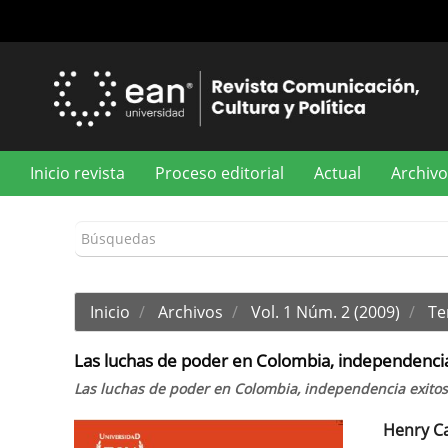
Navegación
principal
Contenido
principal
Barra
lateral
Inicio revista
Proceso editorial
Actual
Archivo
Inicio
Archivos
Vol. 1 Núm. 2 (2009)
Te
Las luchas de poder en Colombia, independencia
Las luchas de poder en Colombia, independencia exitos
Henry C