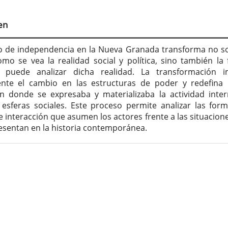
tenido
cipal
en
culo
o de independencia en la Nueva Granada transforma no so
mo se vea la realidad social y política, sino también la
puede analizar dicha realidad. La transformación im
nte el cambio en las estructuras de poder y redefina 
n donde se expresaba y materializaba la actividad inte
 esferas sociales. Este proceso permite analizar las for
e interacción que asumen los actores frente a las situacion
esentan en la historia contemporánea.
lles
culo