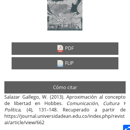
lateral
del
artículo
PDF
FLIP
Cómo citar
Salazar Gallego, W. (2013). Aproximación al concepto
de libertad en Hobbes.
Comunicación, Cultura Y
Política
, (4), 131–148. Recuperado a partir de
https://journal.universidadean.edu.co/index.php/revist
ai/article/view/662