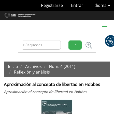
Navegación
Registrarse
Entrar
Idioma
principal
Contenido
principal
Barra
Toggl
lateral
naviga
Ir
Inicio
Archivos
Núm. 4 (2011)
Reflexión y análisis
Aproximación al concepto de libertad en Hobbes
Aproximación al concepto de libertad en Hobbes
Barra