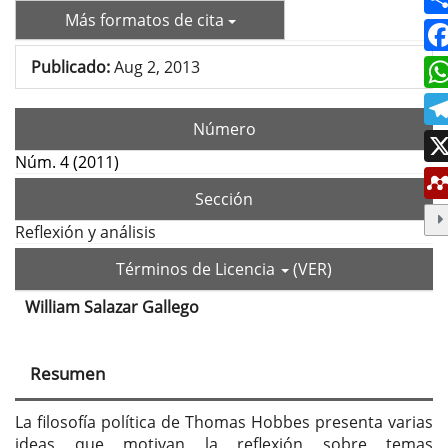
Más formatos de cita
Publicado:
Aug 2, 2013
Número
Núm. 4 (2011)
Sección
Reflexión y análisis
Términos de Licencia
(VER)
William Salazar Gallego
Contenido
principal
Resumen
del
artículo
La filosofía política de Thomas Hobbes presenta varias
ideas que motivan la reflexión sobre temas