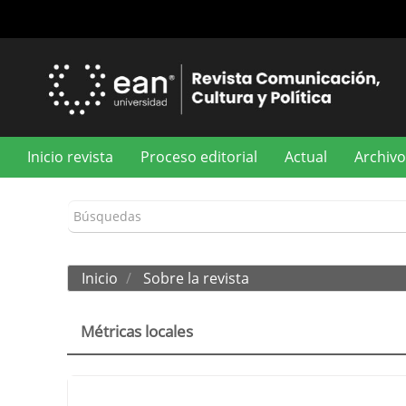
Navegación
principal
Contenido
principal
Barra
lateral
Inicio revista
Proceso editorial
Actual
Archivo
Inicio
Sobre la revista
Métricas locales