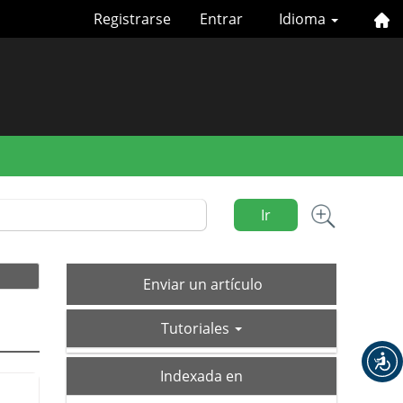
Registrarse
Entrar
Idioma
Ir
Enviar
Enviar un artículo
un
tutoriales
artículo
Tutoriales
index
Indexada en