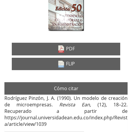
lateral
del
artículo
PDF
FLIP
Cómo citar
Rodríguez Pinzón, J. A. (1990). Un modelo de creación
de microempresas.
Revista Ean
, (12), 18–22.
Recuperado a partir de
https://journal.universidadean.edu.co/index.php/Revist
a/article/view/1039