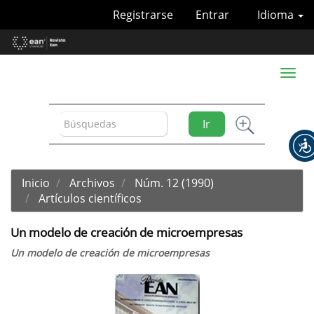
Navegación
Registrarse
Entrar
Idioma
principal
Contenido
principal
Barra
Toggl
lateral
naviga
Ir
Inicio
Archivos
Núm. 12 (1990)
Artículos científicos
Un modelo de creación de microempresas
Un modelo de creación de microempresas
Barra