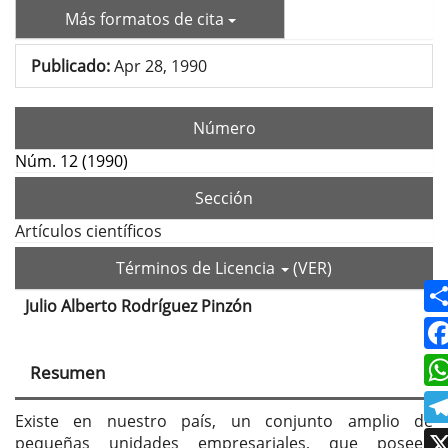
Más formatos de cita
Publicado:
Apr 28, 1990
Número
Núm. 12 (1990)
Sección
Artículos científicos
Términos de Licencia
(VER)
Julio Alberto Rodríguez Pinzón
Contenido
principal
Resumen
del
artículo
Existe en nuestro país, un conjunto amplio de
pequeñas unidades empresariales, que poseen