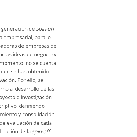
a generación de 
spin-off
 empresarial, para lo 
ubadoras de empresas de 
r las ideas de negocio y 
 momento, no se cuenta 
 que se han obtenido 
ción. Por ello, se 
pretende aquí realizar la revisión de literatura en torno al desarrollo de las 
yecto e investigación 
riptivo, definiendo 
imiento y consolidación 
de evaluación de cada 
idación de la 
spin-off 