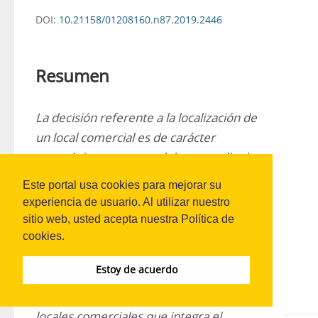
DOI:
10.21158/01208160.n87.2019.2446
Resumen
La decisión referente a la localización de 
un local comercial es de carácter 
estratégico, ya que se deben estudiar las 
diferentes alternativas de acuerdo con 
Este portal usa cookies para mejorar su
múltiples factores, de manera que 
experiencia de usuario. Al utilizar nuestro
puede considerarse un proceso 
sitio web, usted acepta nuestra Política de
complejo de toma de decisiones 
cookies.
multicriterio o MCDM. En el presente 
Estoy de acuerdo
trabajo se propone una metodología 
para la selección de localización de 
locales comerciales que integra el 