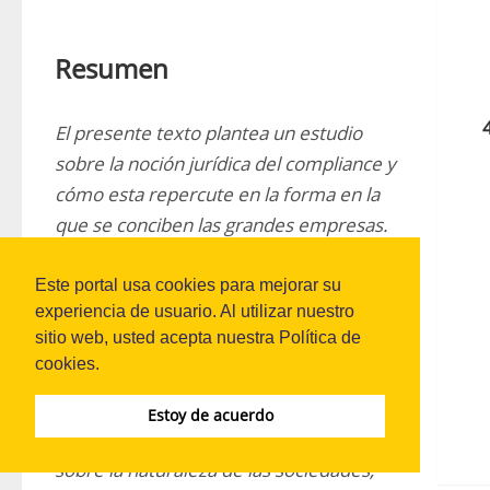
Resumen
El presente texto plantea un estudio 
sobre la noción jurídica del compliance y 
cómo esta repercute en la forma en la 
que se conciben las grandes empresas. 
El estudio se estructura en torno a los 
principales desarrollos de la figura a nivel 
Este portal usa cookies para mejorar su
experiencia de usuario. Al utilizar nuestro
internacional, por lo cual se evidencia 
sitio web, usted acepta nuestra Política de
que esa institución legal implica, de una 
cookies.
parte, cambios en la identidad misma de 
las compañías, transformación que se 
Estoy de acuerdo
expresa en nuevas interpretaciones 
sobre la naturaleza de las sociedades, 