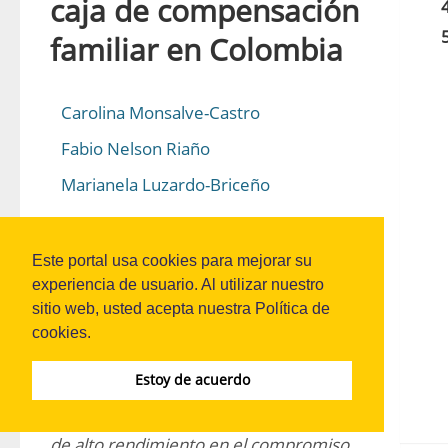
caja de compensación
familiar en Colombia
Carolina Monsalve-Castro
Fabio Nelson Riaño
Marianela Luzardo-Briceño
DOI:
10.21158/01208160.n90.2021.2976
Este portal usa cookies para mejorar su
experiencia de usuario. Al utilizar nuestro
sitio web, usted acepta nuestra Política de
Resumen
cookies.
Estoy de acuerdo
El artículo tiene como propósito 
determinar la incidencia de las prácticas 
de alto rendimiento en el compromiso 