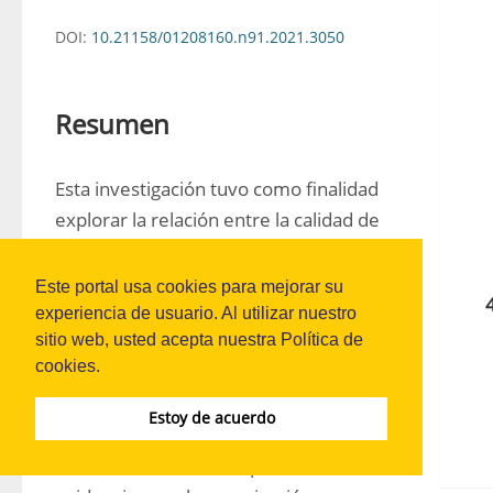
DOI:
10.21158/01208160.n91.2021.3050
Resumen
Esta investigación tuvo como finalidad 
explorar la relación entre la calidad de 
vida laboral (CVL) y el desempeño 
organizacional, en un entorno permeado 
Este portal usa cookies para mejorar su
por el virus SARS-CoV-2, en el marco de 
experiencia de usuario. Al utilizar nuestro
sitio web, usted acepta nuestra Política de
una empresa del sector eléctrico 
cookies.
colombiano, a través un diseño no 
experimental, transaccional, 
Estoy de acuerdo
correlacional/causal con un enfoque 
cuantitativo. El análisis permite 