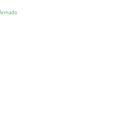
 Armado
lles
culo