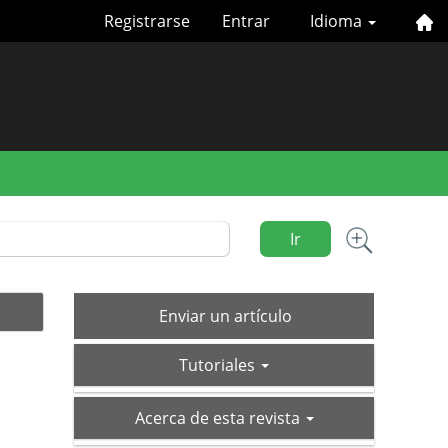
Registrarse
Entrar
Idioma
Ir
Enviar
Enviar un artículo
un
tutoriales
artículo
Tutoriales
acerca-
Acerca de esta revista
de