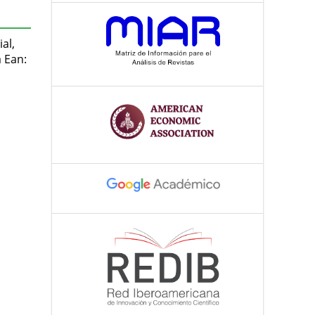
al,
a Ean: