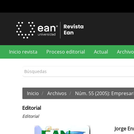
Navegación
principal
Contenido
principal
Barra
lateral
Inicio revista
Proceso editorial
Actual
Archivo
Inicio
Archivos
Núm. 55 (2005): Empresari
Editorial
Editorial
Jorge En