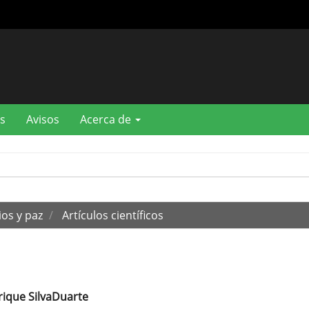
s
Avisos
Acerca de
os y paz
Artículos científicos
rique SilvaDuarte