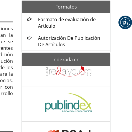
formatos
Formatos
Formato de evaluación de
Artículo
ciones
ban la
Autorización De Publicación
que se
De Artículos
rentes
dición
Indexada-
Indexada en
bución
de
de los
ara la
ocios.
ir con
rrollo