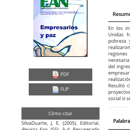
Barra
Con
lateral
prin
Resum
del
del
artículo
artí
En los in
Unidas h
pobreza 
realizaro
regiones
necesaria
del ingre
empresari
PDF
realizaci
Resultó 
FLIP
proyectos 
social si 
Cómo citar
Palabra
SilvaDuarte, J. E. (2005). Editorial.
Revista Ean
, (55), 3–4. Recuperado