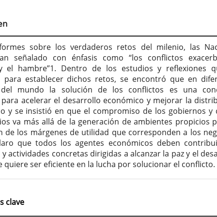
tenido
cipal
en
culo
formes sobre los verdaderos retos del milenio, las Na
an señalado con énfasis como “los conflictos exacer
y el hambre”1. Dentro de los estudios y reflexiones 
n para establecer dichos retos, se encontró que en dife
 del mundo la solución de los conflictos es una con
 para acelerar el desarrollo económico y mejorar la distri
so y se insistió en que el compromiso de los gobiernos y 
os va más allá de la generación de ambientes propicios p
ón de los márgenes de utilidad que corresponden a los neg
claro que todos los agentes económicos deben contribu
y actividades concretas dirigidas a alcanzar la paz y el desa
se quiere ser eficiente en la lucha por solucionar el conflicto.
s clave