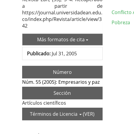
a partir de
Conflicto
https://journal.universidadean.edu.
co/index.php/Revista/article/view/3
Pobreza
42
Deta
Más formatos de cita
del
Publicado:
Jul 31, 2005
artí
Número
Núm. 55 (2005): Empresarios y paz
Sección
Artículos científicos
Términos de Licencia
(VER)