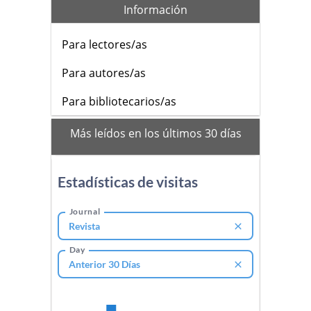
Información
Para lectores/as
Para autores/as
Para bibliotecarios/as
mas_vistos
Más leídos en los últimos 30 días