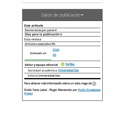
Datos de publicación
Este artículo
Revisores/as por pares
0
Días para la publicación
0
Declaraciones de autoría
Este artículo
Otros artículos
Esta revista
Artículos aceptados
0%
DOAJ
Indexado en
GS
Perfiles
Editor y equipo editorial
Sociedad académica
Universidad Ean
Editorial
Universidad Ean
Para obtener más información sobre un dato, haga clic
Public Facts Label
- Plugin Mantenido por
Public Knowledge
Project