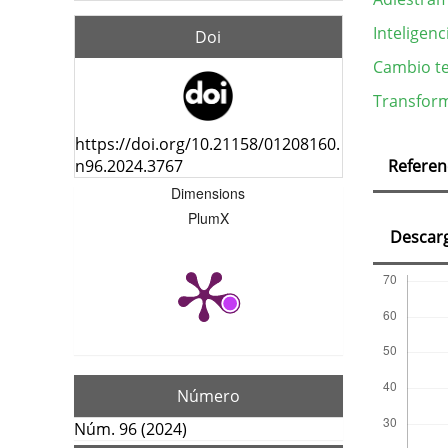
Inteligenci
Doi
Cambio te
Transform
https://doi.org/10.21158/01208160.
Deta
n96.2024.3767
Referen
del
Dimensions
artí
PlumX
Descar
Número
Núm. 96 (2024)