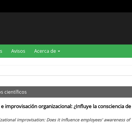
s
Avisos
Acerca de
s científicos
 e improvisación organizacional: ¿Influye la consciencia de
izational improvisation: Does it influence employees' awareness of