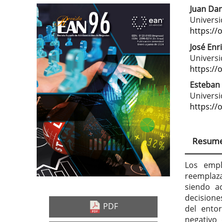
Juan Dan
Barra
Con
Universi
lateral
prin
https://
del
del
José Enr
Universi
artículo
artí
https://
Esteban
Universi
https://
Resum
Los empl
reemplaza
siendo a
decisione
PDF
del entor
negativo 