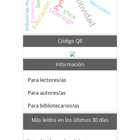
Competitividad
Educación superior
Comercio exterior
Pymes
Mercadeo
Liderazgo
ETICA
Código QR
Información
Para lectores/as
Para autores/as
Para bibliotecarios/as
mas_vistos
Más leídos en los últimos 30 días