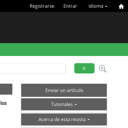
Registrarse
Entrar
Idioma
Ir
Enviar
Enviar un artículo
un
 los
tutoriales
artículo
Tutoriales
acerca-
Acerca de esta revista
de