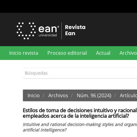
Navegación
principal
Contenido
principal
Barra
lateral
Inicio revista
Proceso editorial
Actual
Archivo
Inicio
Archivos
Núm. 96 (2024)
Artículo
Estilos de toma de decisiones intuitivo y racional
empleados acerca de la inteligencia artificial?
Intuitive and rational decision-making styles and organ
artificial intelligence?