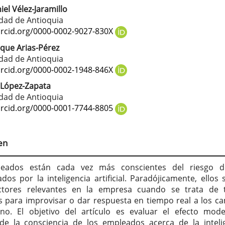
iel Vélez-Jaramillo
tenido
dad de Antioquia
cipal
orcid.org/0000-0002-9027-830X
ique Arias-Pérez
dad de Antioquia
culo
orcid.org/0000-0002-1948-846X
 López-Zapata
dad de Antioquia
orcid.org/0000-0001-7744-8805
en
eados están cada vez más conscientes del riesgo d
dos por la inteligencia artificial. Paradójicamente, ellos 
ctores relevantes en la empresa cuando se trata de 
s para improvisar o dar respuesta en tiempo real a los c
no. El objetivo del artículo es evaluar el efecto mod
de la consciencia de los empleados acerca de la inteli