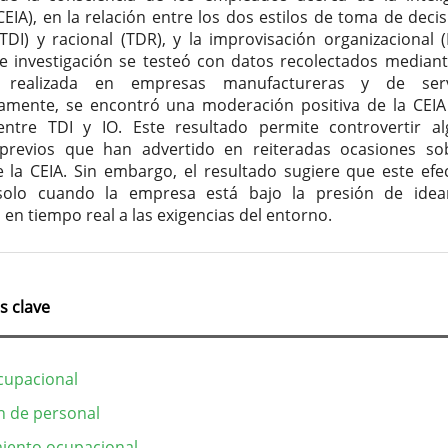
 (CEIA), en la relación entre los dos estilos de toma de deci
(TDI) y racional (TDR), y la improvisación organizacional (I
 investigación se testeó con datos recolectados median
 realizada en empresas manufactureras y de servi
amente, se encontró una moderación positiva de la CEIA
entre TDI y IO. Este resultado permite controvertir a
 previos que han advertido en reiteradas ocasiones so
e la CEIA. Sin embargo, el resultado sugiere que este efe
 solo cuando la empresa está bajo la presión de ide
 en tiempo real a las exigencias del entorno.
s clave
ocupacional
n de personal
iento ocupacional