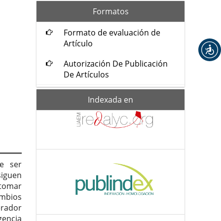
formatos
Formatos
Formato de evaluación de
Artículo
Autorización De Publicación
De Artículos
Indexada-
Indexada en
de
e ser
siguen
tomar
ambios
erador
gencia