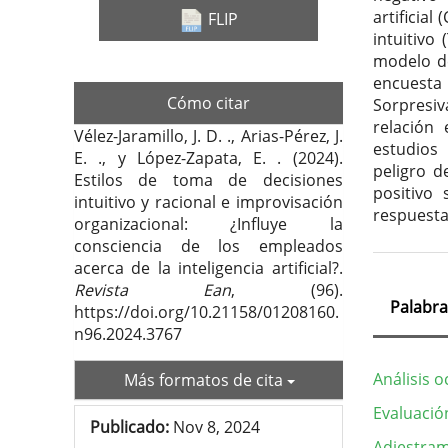
artificial
FLIP
intuitivo 
modelo de
encuesta
Cómo citar
Sorpresiv
relación 
Vélez-Jaramillo, J. D. ., Arias-Pérez, J.
estudios
E. ., y López-Zapata, E. . (2024).
peligro d
Estilos de toma de decisiones
positivo
intuitivo y racional e improvisación
respuesta
organizacional: ¿Influye la
consciencia de los empleados
acerca de la inteligencia artificial?.
Revista Ean
, (96).
Palabra
https://doi.org/10.21158/01208160.
n96.2024.3767
Análisis 
Más formatos de cita
Evaluació
Publicado:
Nov 8, 2024
Adiestram