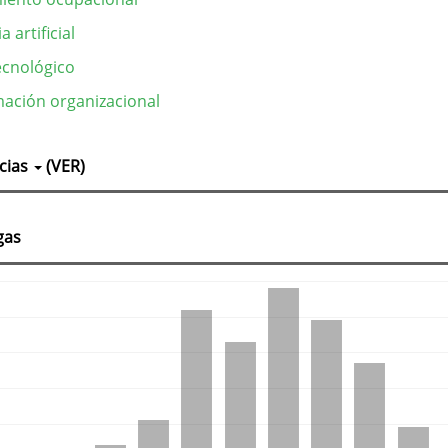
a artificial
cnológico
ación organizacional
lles
cias
(VER)
culo
gas