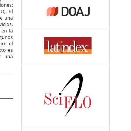
siones:
O). El
te una
cios.
 en la
lgunos
bre el
cto es
ar una