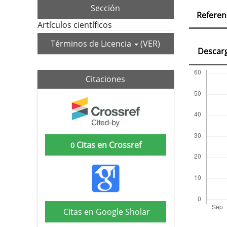
Deta
Sección
Referen
del
Artículos científicos
artí
Términos de Licencia
(VER)
Descar
Citaciones
Citas en Crossref
0
Citas en Google Sholar