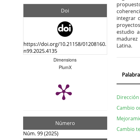
propuest
Doi
coherenci
integrar 
proyectos
estudio a
madurez 
https://doi.org/10.21158/01208160.
Latina.
n99.2025.4135
Dimensions
PlumX
Palabra
Dirección
Cambio or
Mejorami
Número
Cambio te
Núm. 99 (2025)