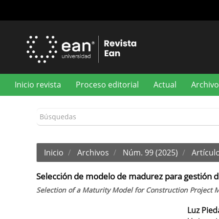
Navegación
principal
Contenido
principal
Barra
lateral
Inicio revista
Proceso editorial
Actual
Archivo
Inicio
Archivos
Núm. 99 (2025)
Artículo
Selección de modelo de madurez para gestión d
Selection of a Maturity Model for Construction Projec
Luz Pied