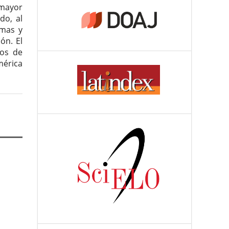
mayor
do, al
amas y
ón. El
los de
mérica