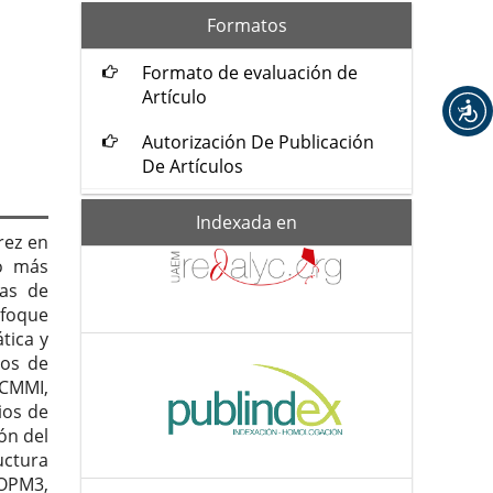
formatos
Formatos
Formato de evaluación de
Artículo
Autorización De Publicación
De Artículos
Indexada-
Indexada en
de
rez en
lo más
tas de
foque
tica y
los de
 CMMI,
ios de
ión del
uctura
 OPM3,