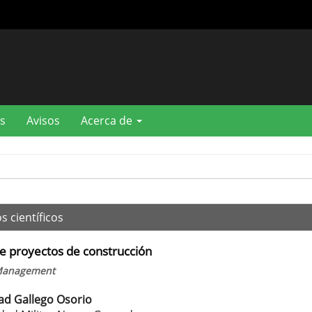
s
Avisos
Acerca de
s científicos
e proyectos de construcción
t Management
ad Gallego Osorio