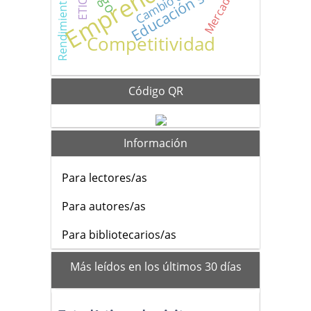
Rendimiento laboral
Educación superior
Mercadeo
ETICA
Competitividad
Código QR
Información
Para lectores/as
Para autores/as
Para bibliotecarios/as
mas_vistos
Más leídos en los últimos 30 días