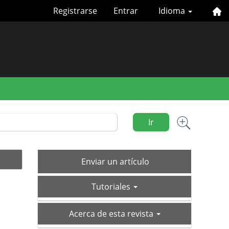
Registrarse
Entrar
Idioma
Ir
Enviar
Enviar un artículo
un
tutoriales
artículo
Tutoriales
acerca-
Acerca de esta revista
de