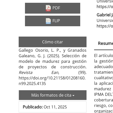
Barra
Con
Universi
lateral
prin
https://
PDF
del
del
Gabriel
Univers
FLIP
artículo
artí
https://
Cómo citar
Resum
Gallego Osorio, L. P., y Granados
El artícu
Galeano, G. J. (2025). Selección de
la gestió
modelo de madurez para gestión
adecuado
de proyectos de construcción.
tratamie
Revista Ean
, (99).
cualitati
https://doi.org/10.21158/01208160.
la aplica
n99.2025.4135
madurez 
IPMA DELT
Más formatos de cita
cobertura 
riesgo, c
Publicado:
Oct 11, 2025
organizac