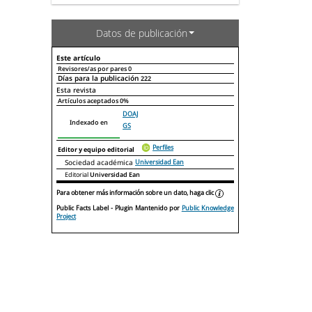
Datos de publicación
Este artículo
Revisores/as por pares
0
Días para la publicación
222
Declaraciones de autoría
Este artículo
Otros artículos
Esta revista
Artículos aceptados
0%
DOAJ
Indexado en
GS
Perfiles
Editor y equipo editorial
Sociedad académica
Universidad Ean
Editorial
Universidad Ean
Para obtener más información sobre un dato, haga clic
Public Facts Label
- Plugin Mantenido por
Public Knowledge
Project