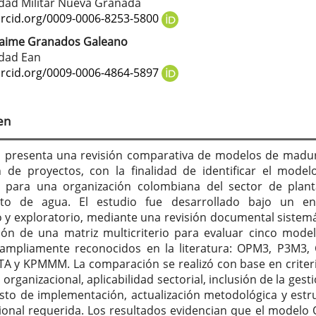
tenido
dad Militar Nueva Granada
cipal
orcid.org/0009-0006-8253-5800
 Jaime Granados Galeano
idad Ean
culo
orcid.org/0009-0006-4864-5897
en
lo presenta una revisión comparativa de modelos de madu
n de proyectos, con la finalidad de identificar el mode
 para una organización colombiana del sector de plan
nto de agua. El estudio fue desarrollado bajo un en
vo y exploratorio, mediante una revisión documental sistemá
ción de una matriz multicriterio para evaluar cinco mode
ampliamente reconocidos en la literatura: OPM3, P3M3,
A y KPMMM. La comparación se realizó con base en criter
organizacional, aplicabilidad sectorial, inclusión de la gest
osto de implementación, actualización metodológica y estr
ional requerida. Los resultados evidencian que el modelo