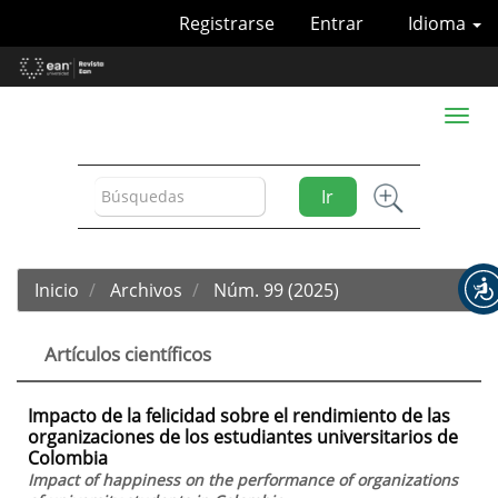
Navegación
Registrarse
Entrar
Idioma
principal
Contenido
principal
Barra
Toggl
lateral
naviga
Ir
Inicio
Archivos
Núm. 99 (2025)
Artículos científicos
Impacto de la felicidad sobre el rendimiento de las
organizaciones de los estudiantes universitarios de
Colombia
Impact of happiness on the performance of organizations