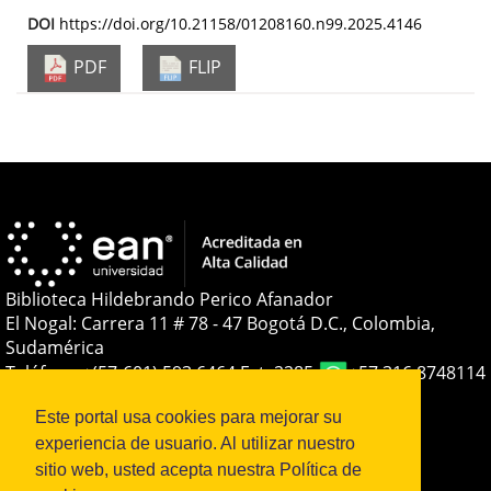
DOI
https://doi.org/10.21158/01208160.n99.2025.4146
PDF
FLIP
Biblioteca Hildebrando Perico Afanador
El Nogal: Carrera 11 # 78 - 47 Bogotá D.C., Colombia,
Sudamérica
Teléfono:
+(57-601) 593 6464 Ext. 2285
+57 316 8748114
E-mail:
soporteojs@universidadean.edu.co
-
Este portal usa cookies para mejorar su
biblioteca@universidadean.edu.co
experiencia de usuario. Al utilizar nuestro
sitio web, usted acepta nuestra Política de